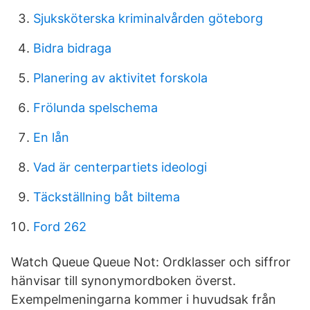
Sjuksköterska kriminalvården göteborg
Bidra bidraga
Planering av aktivitet forskola
Frölunda spelschema
En lån
Vad är centerpartiets ideologi
Täckställning båt biltema
Ford 262
Watch Queue Queue Not: Ordklasser och siffror
hänvisar till synonymordboken överst.
Exempelmeningarna kommer i huvudsak från