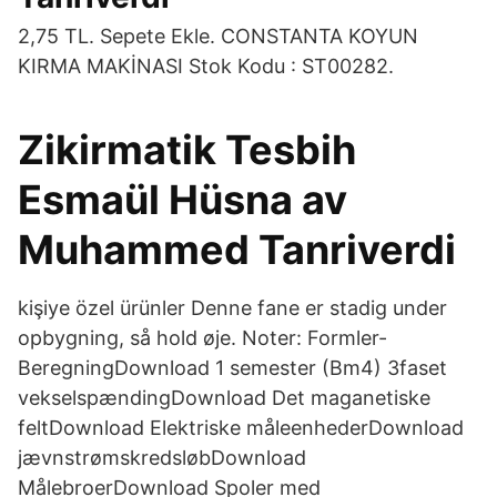
2,75 TL. Sepete Ekle. CONSTANTA KOYUN
KIRMA MAKİNASI Stok Kodu : ST00282.
Zikirmatik Tesbih
Esmaül Hüsna av
Muhammed Tanriverdi
kişiye özel ürünler Denne fane er stadig under
opbygning, så hold øje. Noter: Formler-
BeregningDownload 1 semester (Bm4) 3faset
vekselspændingDownload Det maganetiske
feltDownload Elektriske måleenhederDownload
jævnstrømskredsløbDownload
MålebroerDownload Spoler med