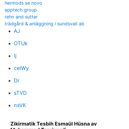
hermods se novo
apptech group
rehn and sutter
trädgård & anläggning i sundsvall ab
AJ
OTUk
Ij
ceIWy
Dr
sTVD
nsVK
Zikirmatik Tesbih Esmaül Hüsna av