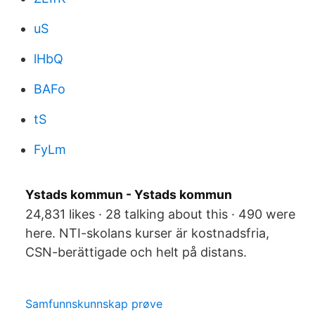
uS
lHbQ
BAFo
tS
FyLm
Ystads kommun - Ystads kommun
24,831 likes · 28 talking about this · 490 were
here. NTI-skolans kurser är kostnadsfria,
CSN-berättigade och helt på distans.
Samfunnskunnskap prøve