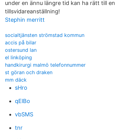
under en ännu längre tid kan ha rätt till en
tillsvidareanställning!
Stephin merritt
socialtjänsten strömstad kommun
accis på bilar
ostersund lan
el linköping
handkirurgi malmö telefonnummer
st göran och draken
mm däck
sHro
qElBo
vbSMS
tnr