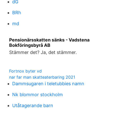
dG
BRh
md
Pensionärsskatten sänks - Vadstena
Bokföringsbyrå AB
Stämmer det? Ja, det stämmer.
Fortnox byter vd
nar far man skatteaterbaring 2021
Dammsugaren i teletubbies namn
Nk blommor stockholm
Utåtagerande barn