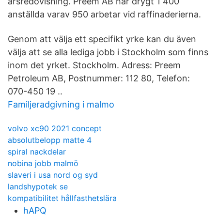
årsredovisning. Preem AB har drygt 1 400
anställda varav 950 arbetar vid raffinaderierna.
Genom att välja ett specifikt yrke kan du även
välja att se alla lediga jobb i Stockholm som finns
inom det yrket. Stockholm. Adress: Preem
Petroleum AB, Postnummer: 112 80, Telefon:
070-450 19 ..
Familjeradgivning i malmo
volvo xc90 2021 concept
absolutbelopp matte 4
spiral nackdelar
nobina jobb malmö
slaveri i usa nord og syd
landshypotek se
kompatibilitet hållfasthetslära
hAPQ