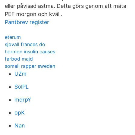
eller påvisad astma. Detta görs genom att mäta
PEF morgon och kväll.
Pantbrev register
eterum
sjovall frances do
hormon insulin causes
farbod majd
somali rapper sweden
UZm
SolPL
mqrpY
opK
Nan