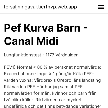
forsaljningavaktierfnvp.web.app
Pef Kurva Barn -
Canal Midi
Lungfunktionstest - 1177 Vårdguiden
FEV1) Normal < 80 % av beräknat normalvärde:
Exacerbationer: Inga: ≥ 1 gång/år Källa PEF-
värden vuxna: Vårdpraxis Örebro läns landsting
Riktvärden PEF Här har jag samlat PEF
normalvärden för män, kvinnor och barn från
två olika källor. Riktvärdena är mycket
ungefärliga och det finns betydande variationer