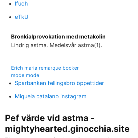
lfuoh
eTkU
Bronkialprovokation med metakolin
Lindrig astma. Medelsvår astma(1).
Erich maria remarque bocker
mode mode
Sparbanken fellingsbro öppettider
Miquela catalano instagram
Pef värde vid astma -
mightyhearted.ginocchia.site