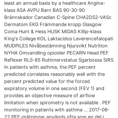
least an annual basis by a healthcare Angina-
klass ASA AVPU Barn BAS 90-30-90
Brännskador Canadian C-Spine CHA2DS2-VASc
Dermatom EKG Främmande kropp Glasgow
Coma Hunt & Hess HUSK MIDAS Killip-klass
King's College KOL Laktacidos Leverencefalopati
MUDPILES Nivåbestämning Njursvikt Nutrition
NYHA Omvandling opioider PECARN Head PEF
Reflexer RLS-85 Rutinnervstatus Sgarbossa SIRS
In patients with asthma, the PEF percent
predicted correlates reasonably well with the
percent predicted value for the forced
expiratory volume in one second (FEV 1) and
provides an objective measure of airflow
limitation when spirometry is not available . PEF
monitoring in patients with asthma … 2017-08-
22 PEF-mätningar används ofta som en del i