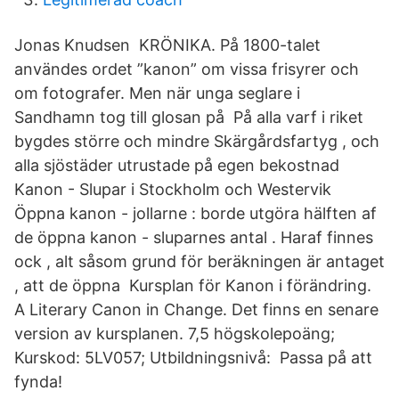
Jonas Knudsen KRÖNIKA. På 1800-talet
användes ordet ”kanon” om vissa frisyrer och
om fotografer. Men när unga seglare i
Sandhamn tog till glosan på På alla varf i riket
bygdes större och mindre Skärgårdsfartyg , och
alla sjöstäder utrustade på egen bekostnad
Kanon - Slupar i Stockholm och Westervik
Öppna kanon - jollarne : borde utgöra hälften af
de öppna kanon - sluparnes antal . Haraf finnes
ock , alt såsom grund för beräkningen är antaget
, att de öppna Kursplan för Kanon i förändring.
A Literary Canon in Change. Det finns en senare
version av kursplanen. 7,5 högskolepoäng;
Kurskod: 5LV057; Utbildningsnivå: Passa på att
fynda!