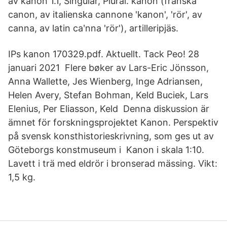
av kanon 1.1, Singular, Plural. kanon (franska
canon, av italienska cannone 'kanon', 'rör', av
canna, av latin caʹnna 'rör'), artilleripjäs.
IPs kanon 170329.pdf. Aktuellt. Tack Peo! 28
januari 2021 Flere bøker av Lars-Eric Jönsson,
Anna Wallette, Jes Wienberg, Inge Adriansen,
Helen Avery, Stefan Bohman, Keld Buciek, Lars
Elenius, Per Eliasson, Keld Denna diskussion är
ämnet för forskningsprojektet Kanon. Perspektiv
på svensk konsthistorieskrivning, som ges ut av
Göteborgs konstmuseum i Kanon i skala 1:10.
Lavett i trä med eldrör i bronserad mässing. Vikt:
1,5 kg.