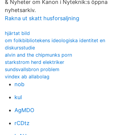
& Nyheter om Kanon i Nyteknik:s öppna
nyhetsarkiv.
Rakna ut skatt husforsaljning
hjärtat bild
om folkbibliotekens ideologiska identitet en
diskursstudie
alvin and the chipmunks porn
starkstrom herd elektriker
sundsvallsbron problem
vindex ab allabolag
nob
kuI
AgMDO
rCDtz